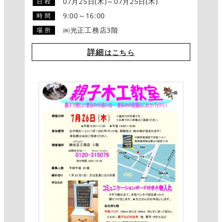
07月25日(木)～07月25日(木)
日 程
9:00～16:00
時 間
㈱光正工務店3階
場 所
詳細
はこちら