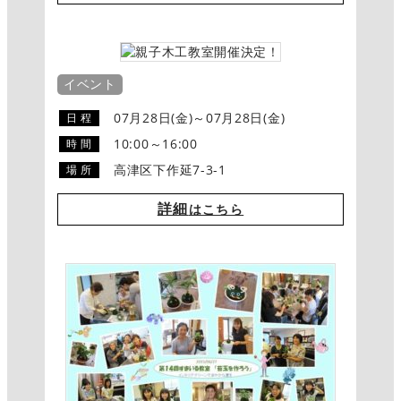
イベント
07月28日(金)～07月28日(金)
日 程
10:00～16:00
時 間
高津区下作延7-3-1
場 所
詳細
はこちら