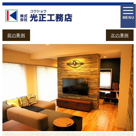
togg
navi
前の事例
次の事例