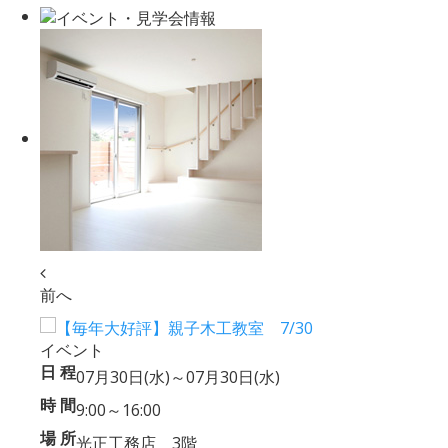
前へ
イベント
日 程
07月30日(水)～07月30日(水)
時 間
9:00～16:00
場 所
光正工務店 3階