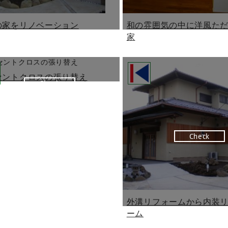
の家をリノベーション
和の雰囲気の中に洋風た
家
セントクロスの張り替え
Check
Check
外溝リフォームから内装
ーム