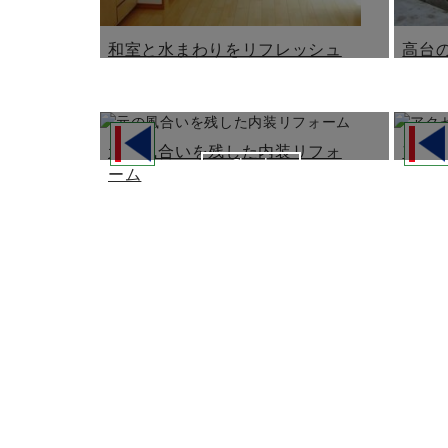
和室と水まわりをリフレッシュ
高台
元の風合いを残した内装リフォ
アク
Check
ーム