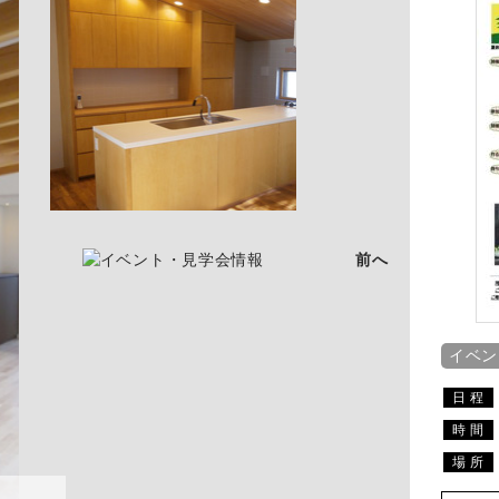
イベント
06月27日(火)～06月27日(火)
日 程
10:00～17:00
時 間
高津区下作延7-3-1
場 所
詳細
はこちら
前へ
イベン
日 程
時 間
場 所