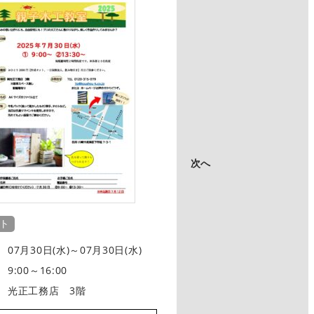
イベント
07月26日(水)～
日 程
9:00～16:00
時 間
㈱光正工務店 
場 所
詳細
はこ
次へ
ト
07月30日(水)～07月30日(水)
9:00～16:00
光正工務店 3階